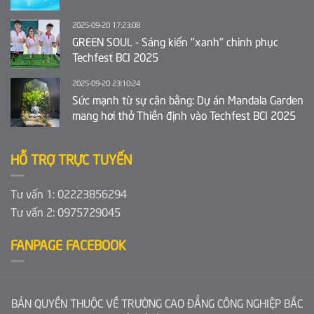
2025-09-20 17:23:08
GREEN SOUL - Sáng kiến "xanh" chinh phục
Techfest BCI 2025
2025-09-20 23:10:24
Sức mạnh từ sự cân bằng: Dự án Mandala Garden
mang hơi thở Thiền định vào Techfest BCI 2025
HỖ TRỢ TRỰC TUYẾN
Tư vấn 1: 02223856294
Tư vấn 2: 0975729045
FANPAGE FACEBOOK
BẢN QUYỀN THUỘC VỀ TRƯỜNG CAO ĐẲNG CÔNG NGHIỆP BẮC