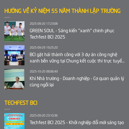
HƯỚNG VỀ KỶ NIỆM 55 NĂM THÀNH LẬP TRƯỜNG
2025-09-20 17:23:08
GREEN SOUL - Sáng kiến "xanh" chinh phục
Techfest BCI 2025
2025-09-29 19:25:20
BCI gặt hái thành công với 3 dự án công nghệ
xanh bền vững tại Chung kết cuộc thi trực tuyến
Ý tưởng khởi nghiệp sáng tạo tỉnh Bắc Ninh 2025
2025-10-20 08:06:49
Khi Nhà trường - Doanh nghiệp - Cơ quan quản lý
cùng ngồi lại
TECHFEST BCI
2025-09-20 23:10:36
Techfest BCI 2025 - Khởi nghiệp đổi mới sáng tạo