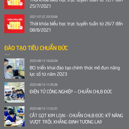
25/7/2021
2021-07-22 20:33:06
Thời khóa biểu học trực tuyến tuần từ 26/7 đến
08/8/2021
ĐÀO TẠO TIÊU CHUẨN ĐỨC
2025-08-13 16:02:04
BCI triển khai đào tạo chính thức mô đun năng
lực số từ năm 2023
2025-08-15 11:35:36
ĐIỆN TỬ CÔNG NGHIỆP – CHUẨN CHLB ĐỨC
2025-08-15 11:52:31
CẮT GỌT KIM LOẠI - CHUẨN CHLB ĐỨC: KỸ NĂNG
VƯỢT TRỘI, KHẲNG ĐỊNH TƯƠNG LAI!