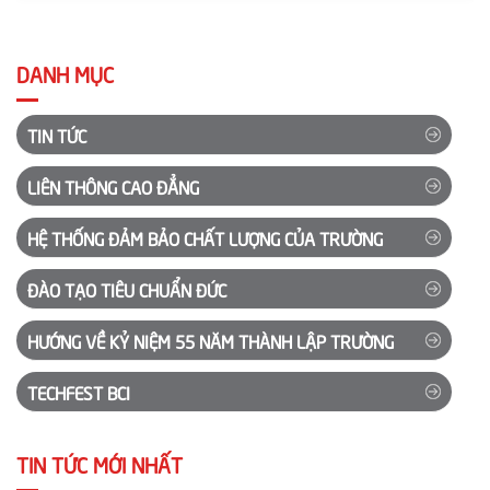
trong việc gắn kết hướng nghiệp, đào tạo và cung...
DANH MỤC
TIN TỨC
LIÊN THÔNG CAO ĐẲNG
HỆ THỐNG ĐẢM BẢO CHẤT LƯỢNG CỦA TRƯỜNG
ĐÀO TẠO TIÊU CHUẨN ĐỨC
HƯỚNG VỀ KỶ NIỆM 55 NĂM THÀNH LẬP TRƯỜNG
TECHFEST BCI
TIN TỨC MỚI NHẤT