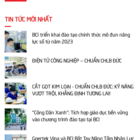
TIN TỨC MỚI NHẤT
BCI triển khai đào tạo chính thức mô đun năng
lực số từ năm 2023
ĐIỆN TỬ CÔNG NGHIỆP – CHUẨN CHLB ĐỨC
CẮT GỌT KIM LOẠI - CHUẨN CHLB ĐỨC: KỸ NĂNG
VƯỢT TRỘI, KHẲNG ĐỊNH TƯƠNG LAI!
"Công Dân Xanh": Tích hợp giáo dục bền vững
vào chương trình đào tạo tại BCI
Goertek Vina và BCI Bắt Tay Nâng Tầm Nhân Lực