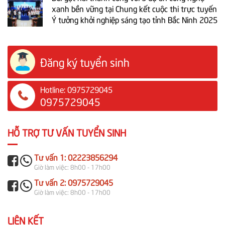
xanh bền vững tại Chung kết cuộc thi trực tuyến
Ý tưởng khởi nghiệp sáng tạo tỉnh Bắc Ninh 2025
Đăng ký tuyển sinh
Hotline: 0975729045
0975729045
HỖ TRỢ TƯ VẤN TUYỂN SINH
Tư vấn 1: 02223856294
Giờ làm việc: 8h00 - 17h00
Tư vấn 2: 0975729045
Giờ làm việc: 8h00 - 17h00
LIÊN KẾT