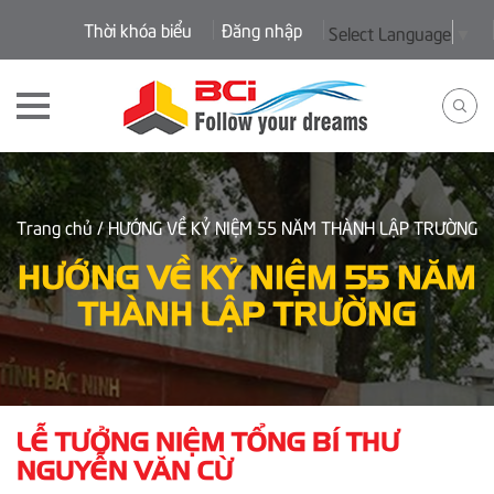
Thời khóa biểu
Đăng nhập
Select Language
▼
Trang chủ
/ HƯỚNG VỀ KỶ NIỆM 55 NĂM THÀNH LẬP TRƯỜNG
HƯỚNG VỀ KỶ NIỆM 55 NĂM
THÀNH LẬP TRƯỜNG
LỄ TƯỞNG NIỆM TỔNG BÍ THƯ
NGUYỄN VĂN CỪ