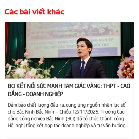
Các bài viết khác
BCI KẾT NỐI SỨC MẠNH TAM GIÁC VÀNG: THPT - CAO
ĐẲNG - DOANH NGHIỆP
Đảm bảo chất lượng đầu ra, cung ứng nguồn nhân lực số
cho Bắc Ninh Bắc Ninh – Chiều 12/11/2025, Trường Cao
lượ
đẳng Công nghiệp Bắc Ninh (BCI) đã tổ chức thành công
Hội nghị tổng kết hợp tác doanh nghiệp và tư vấn hướng
nghiệp năm 2025, đồng thời triển khai kế hoạch hoạt động
năm 2026. Sự kiện khẳng định vai trò tiên phong của BCI