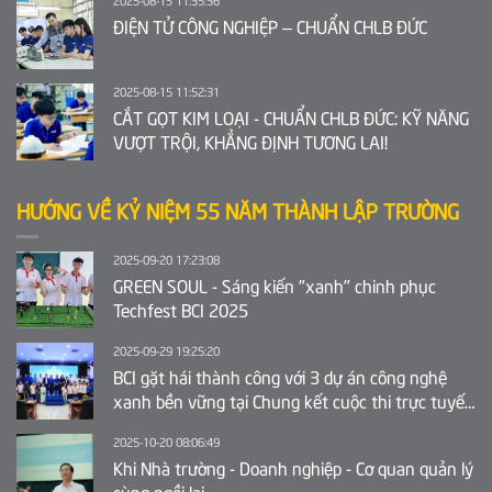
ĐIỆN TỬ CÔNG NGHIỆP – CHUẨN CHLB ĐỨC
2025-08-15 11:52:31
CẮT GỌT KIM LOẠI - CHUẨN CHLB ĐỨC: KỸ NĂNG
VƯỢT TRỘI, KHẲNG ĐỊNH TƯƠNG LAI!
HƯỚNG VỀ KỶ NIỆM 55 NĂM THÀNH LẬP TRƯỜNG
2025-09-20 17:23:08
GREEN SOUL - Sáng kiến "xanh" chinh phục
Techfest BCI 2025
2025-09-29 19:25:20
BCI gặt hái thành công với 3 dự án công nghệ
xanh bền vững tại Chung kết cuộc thi trực tuyến
Ý tưởng khởi nghiệp sáng tạo tỉnh Bắc Ninh 2025
2025-10-20 08:06:49
Khi Nhà trường - Doanh nghiệp - Cơ quan quản lý
cùng ngồi lại