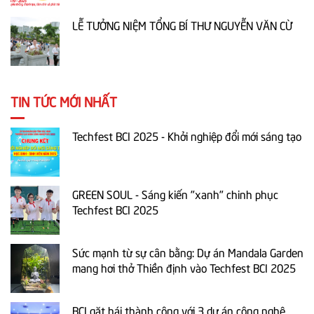
LỄ TƯỞNG NIỆM TỔNG BÍ THƯ NGUYỄN VĂN CỪ
TIN TỨC MỚI NHẤT
Techfest BCI 2025 - Khởi nghiệp đổi mới sáng tạo
GREEN SOUL - Sáng kiến "xanh" chinh phục
Techfest BCI 2025
Sức mạnh từ sự cân bằng: Dự án Mandala Garden
mang hơi thở Thiền định vào Techfest BCI 2025
BCI gặt hái thành công với 3 dự án công nghệ