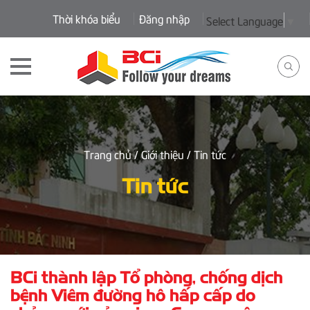
Thời khóa biểu
Đăng nhập
Select Language
▼
Trang chủ
/ Giới thiệu
/ Tin tức
Tin tức
BCi thành lập Tổ phòng, chống dịch
bệnh Viêm đường hô hấp cấp do