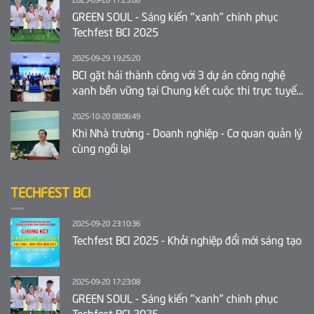
GREEN SOUL - Sáng kiến "xanh" chinh phục
Techfest BCI 2025
2025-09-29 19:25:20
BCI gặt hái thành công với 3 dự án công nghệ
xanh bền vững tại Chung kết cuộc thi trực tuyến
Ý tưởng khởi nghiệp sáng tạo tỉnh Bắc Ninh 2025
2025-10-20 08:06:49
Khi Nhà trường - Doanh nghiệp - Cơ quan quản lý
cùng ngồi lại
TECHFEST BCI
2025-09-20 23:10:36
Techfest BCI 2025 - Khởi nghiệp đổi mới sáng tạo
2025-09-20 17:23:08
GREEN SOUL - Sáng kiến "xanh" chinh phục
Techfest BCI 2025