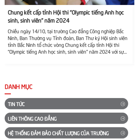
Chung kết cấp tỉnh Hội thi “Olympic tiếng Anh học
sinh, sinh viên” năm 2024
Chiều ngày 14/10, tại trường Cao đẳng Công nghiệp Bắc
Ninh, Ban Thường vụ Tỉnh đoàn, Ban Thư ký Hội sinh viên
tỉnh Bắc Ninh tổ chức vòng Chung kết cấp tỉnh Hội thi
“Olympic tiếng Anh học sinh, sinh viên” năm 2024 với sự
tham dự của 10 thí sinh xuất sắc nhất bảng học sinh
cùng 10 thí sinh tại bảng sinh viên. Đây là những hạt giống
được lựa chọn từ hơn 11 ngàn học sinh, sinh...
DANH MỤC
TIN TỨC
LIÊN THÔNG CAO ĐẲNG
HỆ THỐNG ĐẢM BẢO CHẤT LƯỢNG CỦA TRƯỜNG