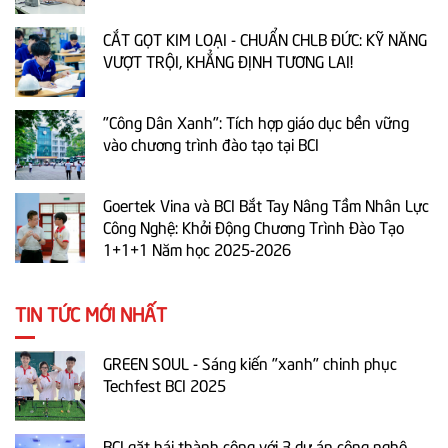
CẮT GỌT KIM LOẠI - CHUẨN CHLB ĐỨC: KỸ NĂNG
VƯỢT TRỘI, KHẲNG ĐỊNH TƯƠNG LAI!
"Công Dân Xanh": Tích hợp giáo dục bền vững
vào chương trình đào tạo tại BCI
Goertek Vina và BCI Bắt Tay Nâng Tầm Nhân Lực
Công Nghệ: Khởi Động Chương Trình Đào Tạo
1+1+1 Năm học 2025-2026
TIN TỨC MỚI NHẤT
GREEN SOUL - Sáng kiến "xanh" chinh phục
Techfest BCI 2025
BCI gặt hái thành công với 3 dự án công nghệ