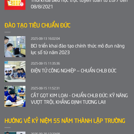
08/8/2021
ĐÀO TẠO TIÊU CHUẨN ĐỨC
2025-08-13 16:02:04
BCI triển khai đào tạo chính thức mô đun năng
lực số từ năm 2023
2025-08-15 11:35:36
ĐIỆN TỬ CÔNG NGHIỆP – CHUẨN CHLB ĐỨC
2025-08-15 11:52:31
CẮT GỌT KIM LOẠI - CHUẨN CHLB ĐỨC: KỸ NĂNG
VƯỢT TRỘI, KHẲNG ĐỊNH TƯƠNG LAI!
HƯỚNG VỀ KỶ NIỆM 55 NĂM THÀNH LẬP TRƯỜNG
2025-09-20 17:23:08