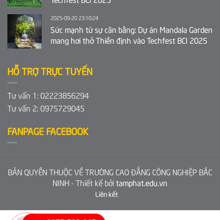
2025-09-20 23:10:24
Sức mạnh từ sự cân bằng: Dự án Mandala Garden
mang hơi thở Thiền định vào Techfest BCI 2025
HỖ TRỢ TRỰC TUYẾN
Tư vấn 1: 02223856294
Tư vấn 2: 0975729045
FANPAGE FACEBOOK
BẢN QUYỀN THUỘC VỀ TRƯỜNG CAO ĐẲNG CÔNG NGHIỆP BẮC
NINH - Thiết kế bởi
tamphat.edu.vn
Liên kết