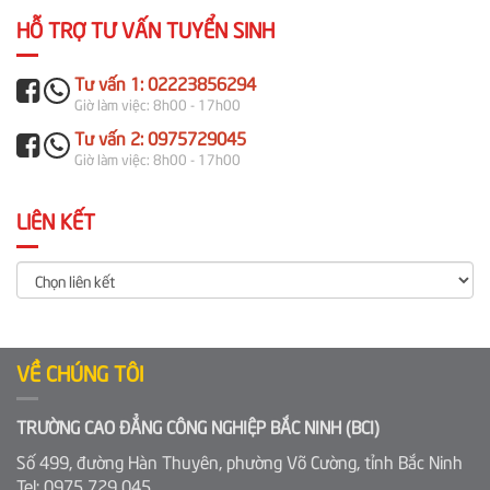
HỖ TRỢ TƯ VẤN TUYỂN SINH
Tư vấn 1: 02223856294
Giờ làm việc: 8h00 - 17h00
Tư vấn 2: 0975729045
Giờ làm việc: 8h00 - 17h00
LIÊN KẾT
VỀ CHÚNG TÔI
TRƯỜNG CAO ĐẲNG CÔNG NGHIỆP BẮC NINH (BCI)
Số 499, đường Hàn Thuyên, phường Võ Cường, tỉnh Bắc Ninh
Tel: 0975 729 045