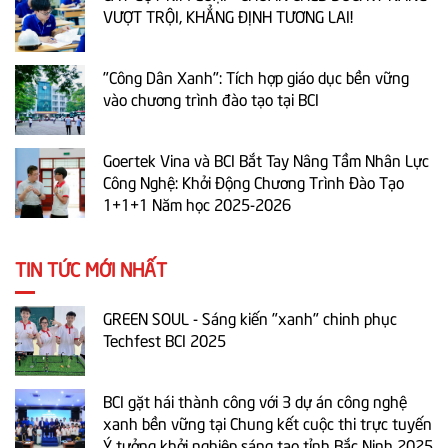
VƯỢT TRỘI, KHẲNG ĐỊNH TƯƠNG LAI!
"Công Dân Xanh": Tích hợp giáo dục bền vững
vào chương trình đào tạo tại BCI
Goertek Vina và BCI Bắt Tay Nâng Tầm Nhân Lực
Công Nghệ: Khởi Động Chương Trình Đào Tạo
1+1+1 Năm học 2025-2026
TIN TỨC MỚI NHẤT
GREEN SOUL - Sáng kiến "xanh" chinh phục
Techfest BCI 2025
BCI gặt hái thành công với 3 dự án công nghệ
xanh bền vững tại Chung kết cuộc thi trực tuyến
Ý tưởng khởi nghiệp sáng tạo tỉnh Bắc Ninh 2025