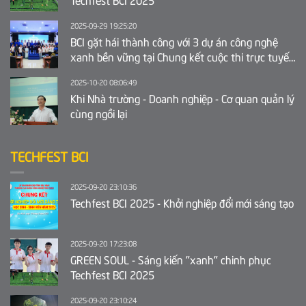
2025-09-29 19:25:20
BCI gặt hái thành công với 3 dự án công nghệ
xanh bền vững tại Chung kết cuộc thi trực tuyến
Ý tưởng khởi nghiệp sáng tạo tỉnh Bắc Ninh 2025
2025-10-20 08:06:49
Khi Nhà trường - Doanh nghiệp - Cơ quan quản lý
cùng ngồi lại
TECHFEST BCI
2025-09-20 23:10:36
Techfest BCI 2025 - Khởi nghiệp đổi mới sáng tạo
2025-09-20 17:23:08
GREEN SOUL - Sáng kiến "xanh" chinh phục
Techfest BCI 2025
2025-09-20 23:10:24