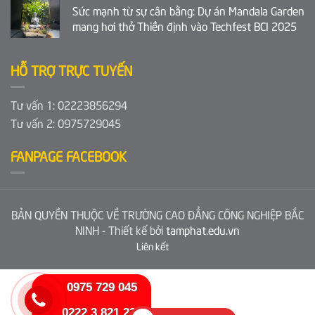
Sức mạnh từ sự cân bằng: Dự án Mandala Garden
mang hơi thở Thiền định vào Techfest BCI 2025
HỖ TRỢ TRỰC TUYẾN
Tư vấn 1: 02223856294
Tư vấn 2: 0975729045
FANPAGE FACEBOOK
BẢN QUYỀN THUỘC VỀ TRƯỜNG CAO ĐẲNG CÔNG NGHIỆP BẮC
NINH - Thiết kế bởi
tamphat.edu.vn
Liên kết
0975 729 045
0222 3 821 230