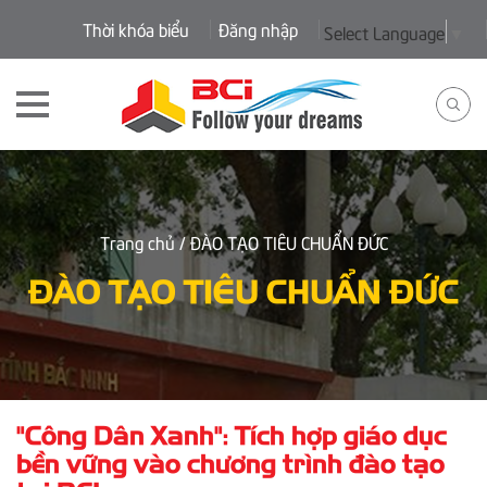
Thời khóa biểu
Đăng nhập
Select Language
▼
Trang chủ
/ ĐÀO TẠO TIÊU CHUẨN ĐỨC
ĐÀO TẠO TIÊU CHUẨN ĐỨC
"Công Dân Xanh": Tích hợp giáo dục
bền vững vào chương trình đào tạo