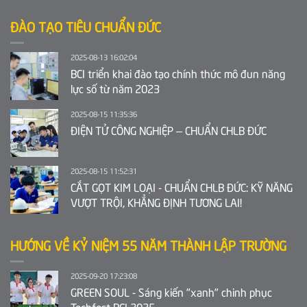
ĐÀO TẠO TIÊU CHUẨN ĐỨC
2025-08-13 16:02:04
BCI triển khai đào tạo chính thức mô đun năng
lực số từ năm 2023
2025-08-15 11:35:36
ĐIỆN TỬ CÔNG NGHIỆP – CHUẨN CHLB ĐỨC
2025-08-15 11:52:31
CẮT GỌT KIM LOẠI - CHUẨN CHLB ĐỨC: KỸ NĂNG
VƯỢT TRỘI, KHẲNG ĐỊNH TƯƠNG LAI!
HƯỚNG VỀ KỶ NIỆM 55 NĂM THÀNH LẬP TRƯỜNG
2025-09-20 17:23:08
GREEN SOUL - Sáng kiến "xanh" chinh phục
Techfest BCI 2025