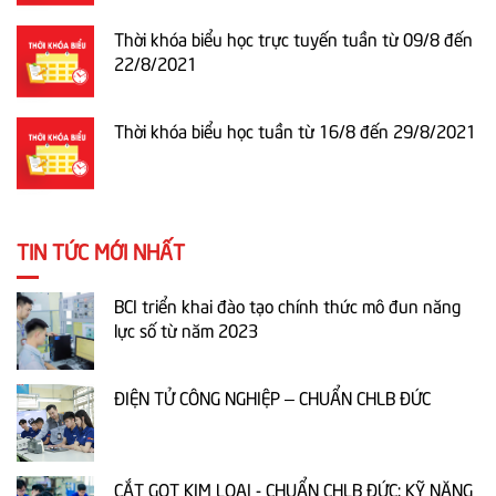
Thời khóa biểu học trực tuyến tuần từ 09/8 đến
22/8/2021
Thời khóa biểu học tuần từ 16/8 đến 29/8/2021
TIN TỨC MỚI NHẤT
BCI triển khai đào tạo chính thức mô đun năng
lực số từ năm 2023
ĐIỆN TỬ CÔNG NGHIỆP – CHUẨN CHLB ĐỨC
CẮT GỌT KIM LOẠI - CHUẨN CHLB ĐỨC: KỸ NĂNG