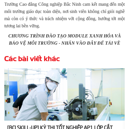
Trường Cao đẳng Công nghiệp Bắc Ninh cam kết mang đến một
môi trường giáo dục toàn diện, nơi sinh viên không chỉ giỏi nghề
mà còn có ý thức và trách nhiệm với cộng đồng, hướng tới một
tương lai bền vững.
CHƯƠNG TRÌNH ĐÀO TẠO MODULE XANH HÓA VÀ
BẢO VỆ MÔI TRƯỜNG - NHẤN VÀO ĐÂY ĐỂ TẢI VỀ
Các bài viết khác
[BCI SKILL-UP] KỲ THI TỐT NGHIỆP AP1 LỚP CẮT