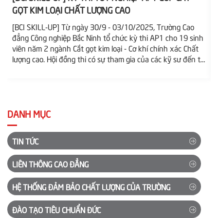
GỌT KIM LOẠI CHẤT LƯỢNG CAO
[BCI SKILL-UP] Từ ngày 30/9 - 03/10/2025, Trường Cao
đẳng Công nghiệp Bắc Ninh tổ chức kỳ thi AP1 cho 19 sinh
viên năm 2 ngành Cắt gọt kim loại - Cơ khí chính xác Chất
lượng cao. Hội đồng thi có sự tham gia của các kỹ sư đến từ
công ty TNHH Sungwoo Vina, ITM Semiconductor. Kỳ thi đã
diễn ra thành công tốt đẹp.
DANH MỤC
TIN TỨC
LIÊN THÔNG CAO ĐẲNG
HỆ THỐNG ĐẢM BẢO CHẤT LƯỢNG CỦA TRƯỜNG
ĐÀO TẠO TIÊU CHUẨN ĐỨC