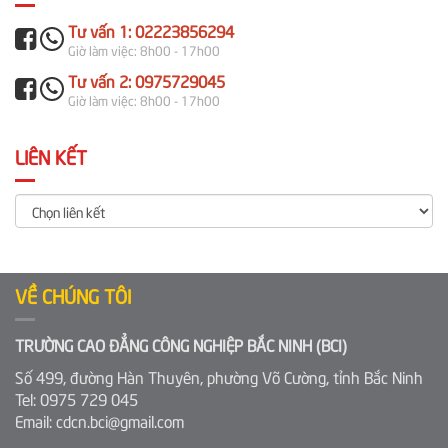
Tư vấn 1: 02223856294
Giờ làm việc: 8h00 - 17h00
Tư vấn 2: 0975729045
Giờ làm việc: 8h00 - 17h00
LIÊN KẾT
VỀ CHÚNG TÔI
TRƯỜNG CAO ĐẲNG CÔNG NGHIỆP BẮC NINH (BCI)
Số 499, đường Hàn Thuyên, phường Võ Cường, tỉnh Bắc Ninh
Tel: 0975 729 045
Email: cdcn.bci@gmail.com