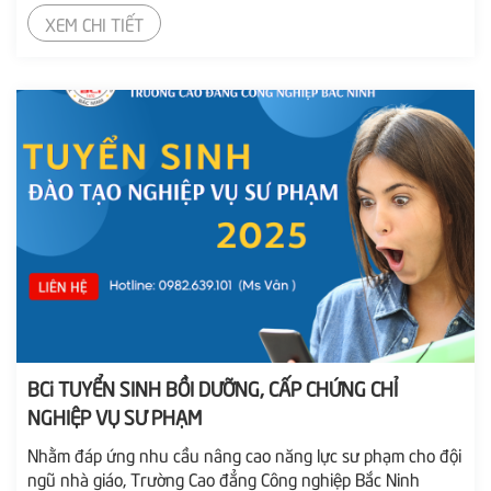
như một biểu tượng của tri thức và sự phát triển bền vững.
XEM CHI TIẾT
Hơn nửa thế kỷ đã trôi qua kể từ ngày Trường Công nghiệp
Hà Bắc ra đời vào 19/5/1970, BCI đã chứng...
BCi TUYỂN SINH BỒI DƯỠNG, CẤP CHỨNG CHỈ
NGHIỆP VỤ SƯ PHẠM
Nhằm đáp ứng nhu cầu nâng cao năng lực sư phạm cho đội
ngũ nhà giáo, Trường Cao đẳng Công nghiệp Bắc Ninh