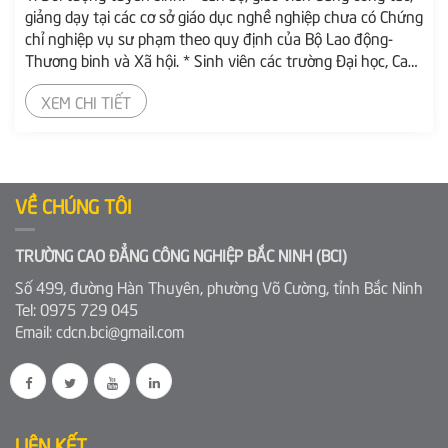
giảng dạy tại các cơ sở giáo dục nghề nghiệp chưa có Chứng
chỉ nghiệp vụ sư phạm theo quy định của Bộ Lao động-
Thương binh và Xã hội. * Sinh viên các trường Đại học, Cao
đẳng, Trung cấp và các đối tượng khác có nguyện vọng trở
XEM CHI TIẾT
thành nhà giáo giáo dục nghề nghiệp. 2. Thời gian đào tạo:
- Chứng chỉ...
VỀ CHÚNG TÔI
TRƯỜNG CAO ĐẲNG CÔNG NGHIỆP BẮC NINH (BCI)
Số 499, đường Hàn Thuyên, phường Võ Cường, tỉnh Bắc Ninh
Tel: 0975 729 045
Email: cdcn.bci@gmail.com
LIÊN KẾT