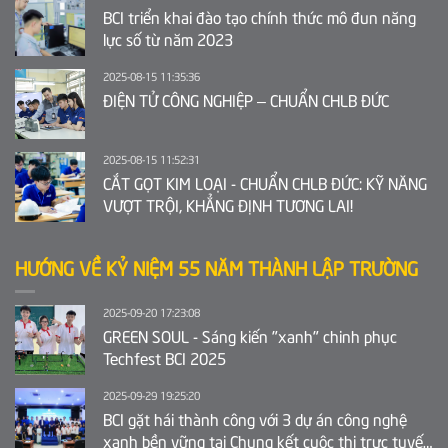
BCI triển khai đào tạo chính thức mô đun năng
lực số từ năm 2023
2025-08-15 11:35:36
ĐIỆN TỬ CÔNG NGHIỆP – CHUẨN CHLB ĐỨC
2025-08-15 11:52:31
CẮT GỌT KIM LOẠI - CHUẨN CHLB ĐỨC: KỸ NĂNG
VƯỢT TRỘI, KHẲNG ĐỊNH TƯƠNG LAI!
HƯỚNG VỀ KỶ NIỆM 55 NĂM THÀNH LẬP TRƯỜNG
2025-09-20 17:23:08
GREEN SOUL - Sáng kiến "xanh" chinh phục
Techfest BCI 2025
2025-09-29 19:25:20
BCI gặt hái thành công với 3 dự án công nghệ
xanh bền vững tại Chung kết cuộc thi trực tuyến