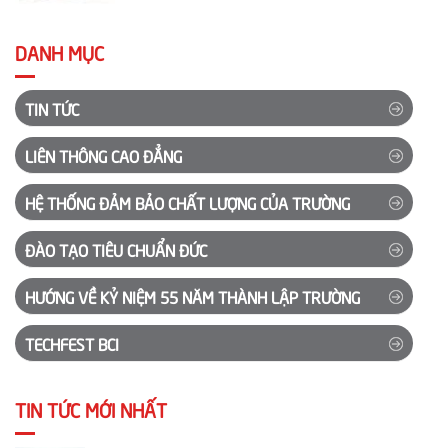
nghiệp (Chi...
DANH MỤC
TIN TỨC
LIÊN THÔNG CAO ĐẲNG
HỆ THỐNG ĐẢM BẢO CHẤT LƯỢNG CỦA TRƯỜNG
ĐÀO TẠO TIÊU CHUẨN ĐỨC
HƯỚNG VỀ KỶ NIỆM 55 NĂM THÀNH LẬP TRƯỜNG
TECHFEST BCI
TIN TỨC MỚI NHẤT