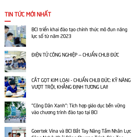
TIN TỨC MỚI NHẤT
BCI triển khai đào tạo chính thức mô đun năng
lực số từ năm 2023
ĐIỆN TỬ CÔNG NGHIỆP – CHUẨN CHLB ĐỨC
CẮT GỌT KIM LOẠI - CHUẨN CHLB ĐỨC: KỸ NĂNG
VƯỢT TRỘI, KHẲNG ĐỊNH TƯƠNG LAI!
"Công Dân Xanh": Tích hợp giáo dục bền vững
vào chương trình đào tạo tại BCI
Goertek Vina và BCI Bắt Tay Nâng Tầm Nhân Lực