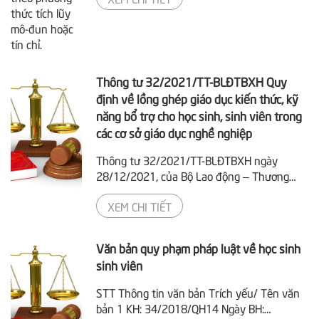
đẳng theo niên chế hoặc theo phương thức
tích lũy mô-đun hoặc tín chỉ; quy chế kiểm
tra, thi, xét công nhận tốt nghiệp. Thông tư
này có hiệu lực kể từ ngày 15 tháng 5 năm
2022. Thông tư số 09/2017/TT-
Thông tư 32/2021/TT-BLĐTBXH Quy
BLĐTBXH ngày 13 tháng...
định về lồng ghép giáo dục kiến thức, kỹ
năng bổ trợ cho học sinh, sinh viên trong
các cơ sở giáo dục nghề nghiệp
Thông tư 32/2021/TT-BLĐTBXH ngày
28/12/2021, của Bộ Lao động – Thương
binh và Xã hội quy định về nội dung, thời
XEM CHI TIẾT
lượng, phương pháp tổ chức, đánh giá kết
quả lồng ghép giáo dục kiến thức, kỹ năng
bổ trợ cho học sinh, sinh viên học các
Văn bản quy phạm pháp luật về học sinh
ngành, nghề đào tạo trình độ cao đẳng,
sinh viên
trình độ trung cấp, trình độ sơ cấp theo quy
định của Luật Giáo dục nghề nghiệp. Thông
STT Thông tin văn bản Trích yếu/ Tên văn
tư này áp...
bản 1 KH: 34/2018/QH14 Ngày BH: