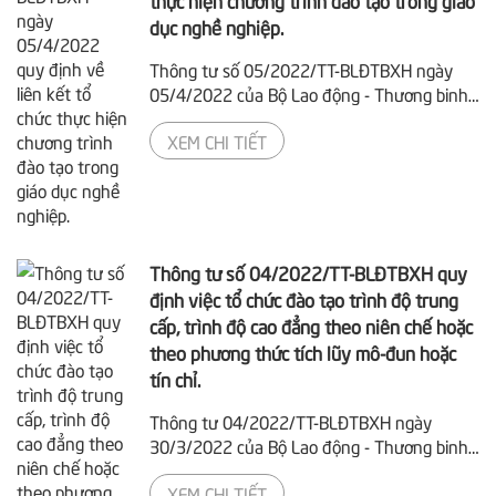
thực hiện chương trình đào tạo trong giáo
dục nghề nghiệp.
Thông tư số 05/2022/TT-BLĐTBXH ngày
05/4/2022 của Bộ Lao động - Thương binh
và Xã hội quy định về liên kết tổ chức thực
XEM CHI TIẾT
hiện chương trình đào tạo trong giáo dục
nghề nghiệp. (Thông tư này có hiệu lực kể
từ ngày 20 tháng 5 năm 2022 và thay thế
Thông tư số 29/2017/TT-BLĐTBXH ngày 15
tháng 12 năm 2017 của Bộ trưởng Bộ Lao
động - Thương binh và Xã hội quy định về
Thông tư số 04/2022/TT-BLĐTBXH quy
liên kết tổ chức thực...
định việc tổ chức đào tạo trình độ trung
cấp, trình độ cao đẳng theo niên chế hoặc
theo phương thức tích lũy mô-đun hoặc
tín chỉ.
Thông tư 04/2022/TT-BLĐTBXH ngày
30/3/2022 của Bộ Lao động - Thương binh
và Xã hội quy định về tổ chức và quản lý
XEM CHI TIẾT
đào tạo trình độ trung cấp, trình độ cao