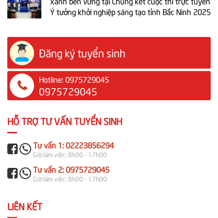
xanh bền vững tại Chung kết cuộc thi trực tuyến
Ý tưởng khởi nghiệp sáng tạo tỉnh Bắc Ninh 2025
Đăng ký tuyển sinh
Hotline: 0975729045
0975729045
HỖ TRỢ TƯ VẤN TUYỂN SINH
Tư vấn 1: 02223856294
Giờ làm việc: 8h00 - 17h00
Tư vấn 2: 0975729045
Giờ làm việc: 8h00 - 17h00
LIÊN KẾT