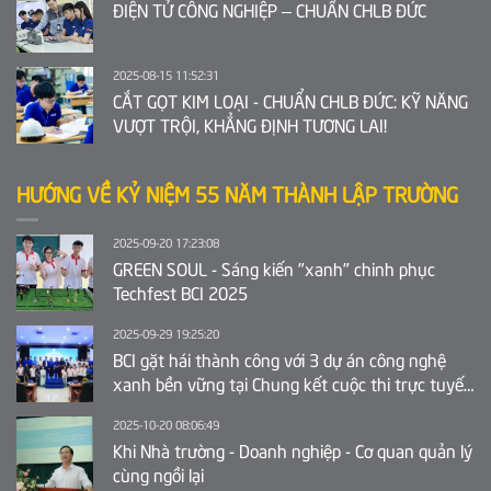
ĐIỆN TỬ CÔNG NGHIỆP – CHUẨN CHLB ĐỨC
2025-08-15 11:52:31
CẮT GỌT KIM LOẠI - CHUẨN CHLB ĐỨC: KỸ NĂNG
VƯỢT TRỘI, KHẲNG ĐỊNH TƯƠNG LAI!
HƯỚNG VỀ KỶ NIỆM 55 NĂM THÀNH LẬP TRƯỜNG
2025-09-20 17:23:08
GREEN SOUL - Sáng kiến "xanh" chinh phục
Techfest BCI 2025
2025-09-29 19:25:20
BCI gặt hái thành công với 3 dự án công nghệ
xanh bền vững tại Chung kết cuộc thi trực tuyến
Ý tưởng khởi nghiệp sáng tạo tỉnh Bắc Ninh 2025
2025-10-20 08:06:49
Khi Nhà trường - Doanh nghiệp - Cơ quan quản lý
cùng ngồi lại