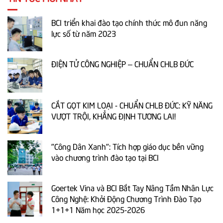
BCI triển khai đào tạo chính thức mô đun năng
lực số từ năm 2023
ĐIỆN TỬ CÔNG NGHIỆP – CHUẨN CHLB ĐỨC
CẮT GỌT KIM LOẠI - CHUẨN CHLB ĐỨC: KỸ NĂNG
VƯỢT TRỘI, KHẲNG ĐỊNH TƯƠNG LAI!
"Công Dân Xanh": Tích hợp giáo dục bền vững
vào chương trình đào tạo tại BCI
Goertek Vina và BCI Bắt Tay Nâng Tầm Nhân Lực
Công Nghệ: Khởi Động Chương Trình Đào Tạo
1+1+1 Năm học 2025-2026