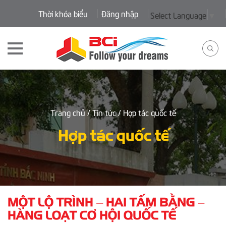
Thời khóa biểu
Đăng nhập
Select Language
▼
Trang chủ
/ Tin tức
/ Hợp tác quốc tế
Hợp tác quốc tế
MỘT LỘ TRÌNH – HAI TẤM BẰNG –
HÀNG LOẠT CƠ HỘI QUỐC TẾ