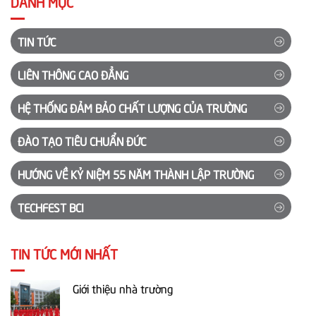
DANH MỤC
TIN TỨC
LIÊN THÔNG CAO ĐẲNG
HỆ THỐNG ĐẢM BẢO CHẤT LƯỢNG CỦA TRƯỜNG
ĐÀO TẠO TIÊU CHUẨN ĐỨC
HƯỚNG VỀ KỶ NIỆM 55 NĂM THÀNH LẬP TRƯỜNG
TECHFEST BCI
TIN TỨC MỚI NHẤT
Giới thiệu nhà trường