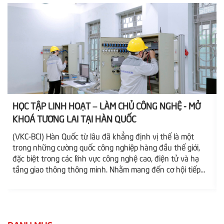
HỌC TẬP LINH HOẠT – LÀM CHỦ CÔNG NGHỆ - MỞ
KHOÁ TƯƠNG LAI TẠI HÀN QUỐC
(VKC-BCI) Hàn Quốc từ lâu đã khẳng định vị thế là một
trong những cường quốc công nghiệp hàng đầu thế giới,
đặc biệt trong các lĩnh vực công nghệ cao, điện tử và hạ
tầng giao thông thông minh. Nhằm mang đến cơ hội tiếp
cận nền giáo dục tiên tiến này cho sinh viên quốc tế,
chương trình “Trao đổi Du học sinh (Hệ Visa D2-6) trường
Catholic Sangji College” chuyên ngành Điện – một lộ...