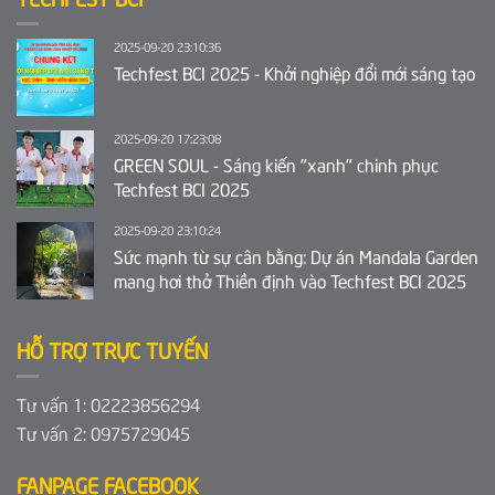
2025-09-20 23:10:36
Techfest BCI 2025 - Khởi nghiệp đổi mới sáng tạo
2025-09-20 17:23:08
GREEN SOUL - Sáng kiến "xanh" chinh phục
Techfest BCI 2025
2025-09-20 23:10:24
Sức mạnh từ sự cân bằng: Dự án Mandala Garden
mang hơi thở Thiền định vào Techfest BCI 2025
HỖ TRỢ TRỰC TUYẾN
Tư vấn 1: 02223856294
Tư vấn 2: 0975729045
FANPAGE FACEBOOK