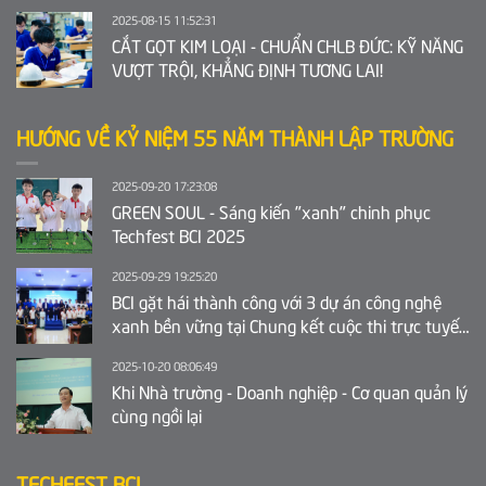
2025-08-15 11:52:31
CẮT GỌT KIM LOẠI - CHUẨN CHLB ĐỨC: KỸ NĂNG
VƯỢT TRỘI, KHẲNG ĐỊNH TƯƠNG LAI!
HƯỚNG VỀ KỶ NIỆM 55 NĂM THÀNH LẬP TRƯỜNG
2025-09-20 17:23:08
GREEN SOUL - Sáng kiến "xanh" chinh phục
Techfest BCI 2025
2025-09-29 19:25:20
BCI gặt hái thành công với 3 dự án công nghệ
xanh bền vững tại Chung kết cuộc thi trực tuyến
Ý tưởng khởi nghiệp sáng tạo tỉnh Bắc Ninh 2025
2025-10-20 08:06:49
Khi Nhà trường - Doanh nghiệp - Cơ quan quản lý
cùng ngồi lại
TECHFEST BCI