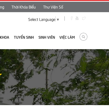
ing
Thời Khóa Biểu
Thư Viện Số
Select Language
▼
 KHOA
TUYỂN SINH
SINH VIÊN
VIỆC LÀM