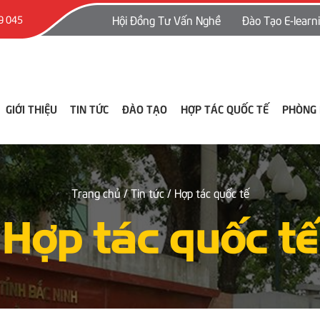
Hội Đồng Tư Vấn Nghề
Đào Tạo E-learn
9 045
GIỚI THIỆU
TIN TỨC
ĐÀO TẠO
HỢP TÁC QUỐC TẾ
PHÒNG
Trang chủ
/ Tin tức
/ Hợp tác quốc tế
Hợp tác quốc tế