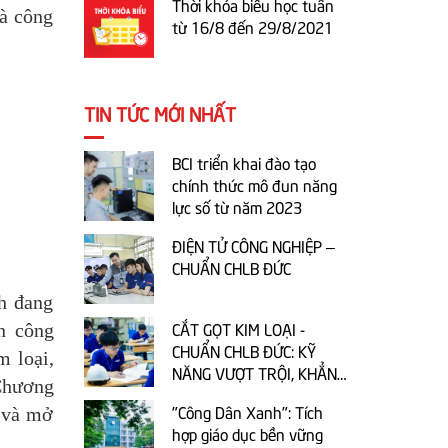
Thời khóa biểu học tuần
và công
từ 16/8 đến 29/8/2021
TIN TỨC MỚI NHẤT
BCI triển khai đào tạo
chính thức mô đun năng
lực số từ năm 2023
ĐIỆN TỬ CÔNG NGHIỆP –
CHUẨN CHLB ĐỨC
h đang
CẮT GỌT KIM LOẠI -
n công
CHUẨN CHLB ĐỨC: KỸ
m loại,
NĂNG VƯỢT TRỘI, KHẲNG
Chương
ĐỊNH TƯƠNG LAI!
"Công Dân Xanh": Tích
c và mở
hợp giáo dục bền vững