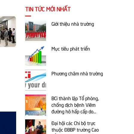
TIN TỨC MỚI NHẤT
Giới thiệu nhà trường
Mục tiêu phát triển
Phương châm nhà trường
BCi thành lập Tổ phòng,
chống dịch bệnh Viêm
đường hô hấp cấp do
chủng mới của virus
Đại hội các Chi bộ trực
Corona gây ra
thuộc ĐBBP trường Cao