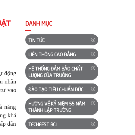
UẬT
DANH MỤC
TIN TỨC
LIÊN THÔNG CAO ĐẲNG
HỆ THỐNG ĐẢM BẢO CHẤT
tự động
LƯỢNG CỦA TRƯỜNG
ầu nhân
ĐÀO TẠO TIÊU CHUẨN ĐỨC
 tư vào
HƯỚNG VỀ KỶ NIỆM 55 NĂM
ả năng
THÀNH LẬP TRƯỜNG
ùng khả
hấp dẫn
TECHFEST BCI