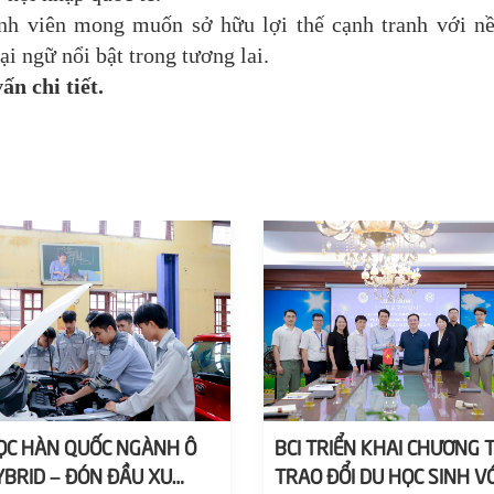
inh viên mong muốn sở hữu lợi thế cạnh tranh với nề
 ngữ nổi bật trong tương lai.
ấn chi tiết.
ỌC HÀN QUỐC NGÀNH Ô
BCI TRIỂN KHAI CHƯƠNG 
YBRID – ĐÓN ĐẦU XU
TRAO ĐỔI DU HỌC SINH VỚ