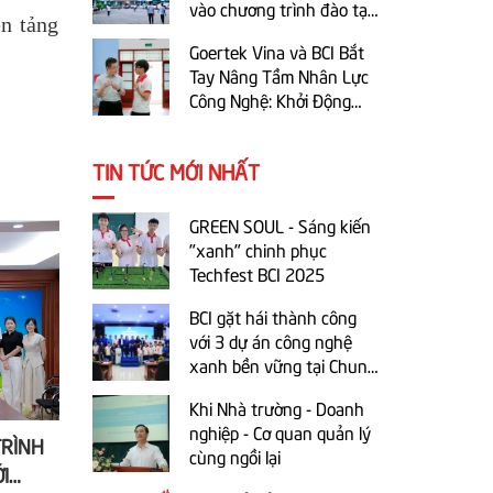
vào chương trình đào tạo
n tảng
tại BCI
Goertek Vina và BCI Bắt
Tay Nâng Tầm Nhân Lực
Công Nghệ: Khởi Động
Chương Trình Đào Tạo
1+1+1 Năm học 2025-
TIN TỨC MỚI NHẤT
2026
GREEN SOUL - Sáng kiến
"xanh" chinh phục
Techfest BCI 2025
BCI gặt hái thành công
với 3 dự án công nghệ
xanh bền vững tại Chung
kết cuộc thi trực tuyến Ý
Khi Nhà trường - Doanh
tưởng khởi nghiệp sáng
nghiệp - Cơ quan quản lý
tạo tỉnh Bắc Ninh 2025
TRÌNH
CHƯƠNG TRÌNH TRAO ĐỔI SINH
Tiếng H
cùng ngồi lại
I
VIÊN HỆ D2-6 GIỮA BCI VÀ
Khí Bí 