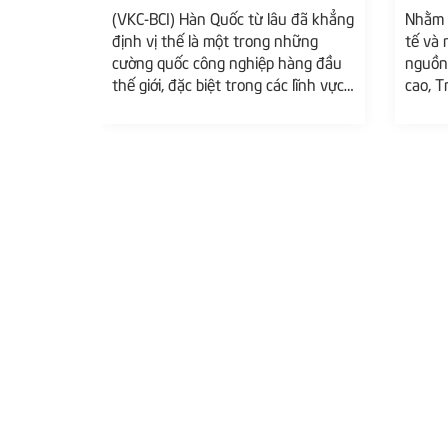
TƯƠNG LAI TẠI HÀN QUỐC
HƯỚN
(VKC-BCI) Hàn Quốc từ lâu đã khẳng
Nhằm m
HỘI 
định vị thế là một trong những
tế và 
cường quốc công nghiệp hàng đầu
nguồn 
thế giới, đặc biệt trong các lĩnh vực
cao, T
công nghệ cao, điện tử và hạ tầng
Bắc Ni
giao thông thông minh. Nhằm mang
Trường
đến cơ hội tiếp cận nền giáo dục
Quốc) 
tiên tiến này cho sinh viên quốc tế,
đổi du
chương trình “Trao đổi Du học sinh
học si
(Hệ Visa D2-6) trường Catholic
học tậ
Sangji College” chuyên ngành Điện
trong m
– một lộ...
chương