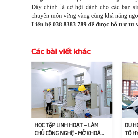
Đây chính là cơ hội dành cho các bạn s
chuyên môn vững vàng cùng khả năng ngoại
Liên hệ 038 8383 789 để được hỗ trợ tư v
Các bài viết khác
HỌC TẬP LINH HOẠT – LÀM
DU H
CHỦ CÔNG NGHỆ - MỞ KHOÁ
TÔ H