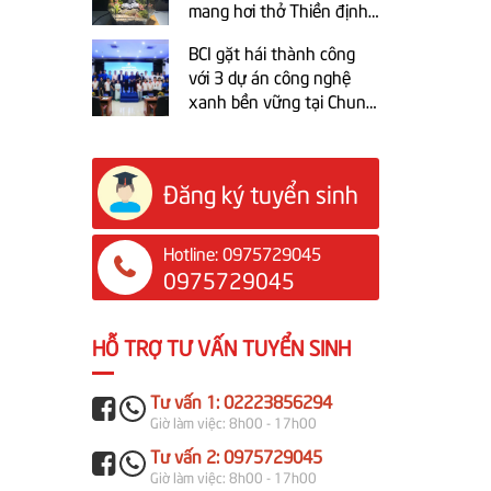
mang hơi thở Thiền định
vào Techfest BCI 2025
BCI gặt hái thành công
với 3 dự án công nghệ
xanh bền vững tại Chung
kết cuộc thi trực tuyến Ý
tưởng khởi nghiệp sáng
tạo tỉnh Bắc Ninh 2025
Đăng ký tuyển sinh
Hotline: 0975729045
0975729045
HỖ TRỢ TƯ VẤN TUYỂN SINH
Tư vấn 1: 02223856294
Giờ làm việc: 8h00 - 17h00
Tư vấn 2: 0975729045
Giờ làm việc: 8h00 - 17h00