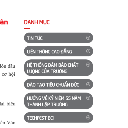
hân
DANH MỤC
TIN TỨC
LIÊN THÔNG CAO ĐẲNG
HỆ THỐNG ĐẢM BẢO CHẤT
đón đầu
LƯỢNG CỦA TRƯỜNG
 cơ hội
ĐÀO TẠO TIÊU CHUẨN ĐỨC
HƯỚNG VỀ KỶ NIỆM 55 NĂM
THÀNH LẬP TRƯỜNG
ại biểu
TECHFEST BCI
yễn Văn