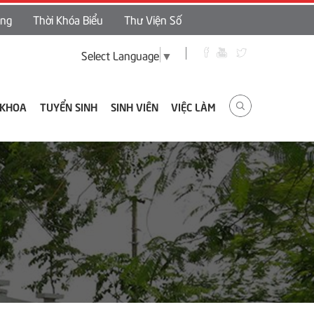
ing
Thời Khóa Biểu
Thư Viện Số
Select Language
▼
 KHOA
TUYỂN SINH
SINH VIÊN
VIỆC LÀM