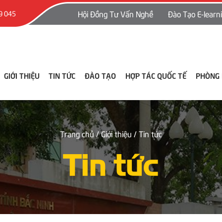
Hội Đồng Tư Vấn Nghề
Đào Tạo E-learn
9 045
GIỚI THIỆU
TIN TỨC
ĐÀO TẠO
HỢP TÁC QUỐC TẾ
PHÒNG
Trang chủ
/ Giới thiệu
/ Tin tức
Tin tức