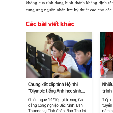
không của tỉnh đang hình thành khẳng định tầm
cung ứng nguồn nhân lực kỹ thuật cao cho các 
Các bài viết khác
Chung kết cấp tỉnh Hội thi
Nhiều
“Olympic tiếng Anh học sinh,
trình
sinh viên” năm 2024
của n
Chiều ngày 14/10, tại trường Cao
Tiếp n
đồng 
đẳng Công nghiệp Bắc Ninh, Ban
tuyển
khai 
Thường vụ Tỉnh đoàn, Ban Thư ký
năm h