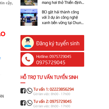
mang hơi thở Thiền định
tin cậy,
vào Techfest BCI 2025
BCI gặt hái thành công
với 3 dự án công nghệ
xanh bền vững tại Chung
kết cuộc thi trực tuyến Ý
tưởng khởi nghiệp sáng
tạo tỉnh Bắc Ninh 2025
Đăng ký tuyển sinh
Hotline: 0975729045
0975729045
HỖ TRỢ TƯ VẤN TUYỂN SINH
ĐẠI HỘI ĐẢNG BỘ BP TRƯỜNG
Đại hội
CAO ĐẲNG CÔNG NGHIỆP BẮC
Công ng
Tư vấn 1: 02223856294
NINH LẦN THỨ XIV, NHIỆM KỲ
mới, tầ
Giờ làm việc: 8h00 - 17h00
ÀN
ĐẠI HỘI ĐẢNG BỘ BP TRƯỜNG CAO
Từ ngày 
2025-2030
Tư vấn 2: 0975729045
ĐẲNG CÔNG NGHIỆP BẮC NINH LẦN
năm 2025
Giờ làm việc: 8h00 - 17h00
THỨ XIV, NHIỆM KỲ 2025-2030:
Công ngh