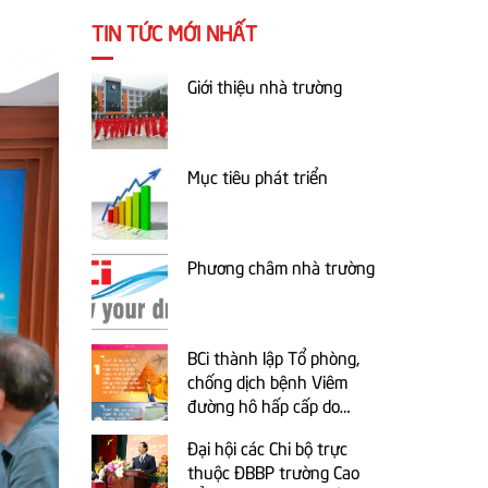
TIN TỨC MỚI NHẤT
Giới thiệu nhà trường
Mục tiêu phát triển
Phương châm nhà trường
BCi thành lập Tổ phòng,
chống dịch bệnh Viêm
đường hô hấp cấp do
chủng mới của virus
Đại hội các Chi bộ trực
Corona gây ra
thuộc ĐBBP trường Cao