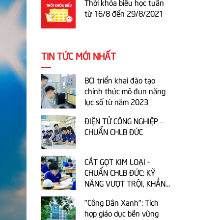
Thời khóa biểu học tuần
từ 16/8 đến 29/8/2021
TIN TỨC MỚI NHẤT
BCI triển khai đào tạo
chính thức mô đun năng
lực số từ năm 2023
ĐIỆN TỬ CÔNG NGHIỆP –
CHUẨN CHLB ĐỨC
CẮT GỌT KIM LOẠI -
CHUẨN CHLB ĐỨC: KỸ
NĂNG VƯỢT TRỘI, KHẲNG
ĐỊNH TƯƠNG LAI!
"Công Dân Xanh": Tích
hợp giáo dục bền vững