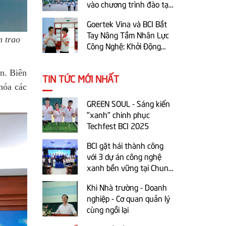
vào chương trình đào tạo
tại BCI
Goertek Vina và BCI Bắt
Tay Nâng Tầm Nhân Lực
n trao
Công Nghệ: Khởi Động
Chương Trình Đào Tạo
1+1+1 Năm học 2025-
ên. Biên
TIN TỨC MỚI NHẤT
2026
hóa các
GREEN SOUL - Sáng kiến
"xanh" chinh phục
Techfest BCI 2025
BCI gặt hái thành công
với 3 dự án công nghệ
xanh bền vững tại Chung
kết cuộc thi trực tuyến Ý
Khi Nhà trường - Doanh
tưởng khởi nghiệp sáng
nghiệp - Cơ quan quản lý
tạo tỉnh Bắc Ninh 2025
cùng ngồi lại