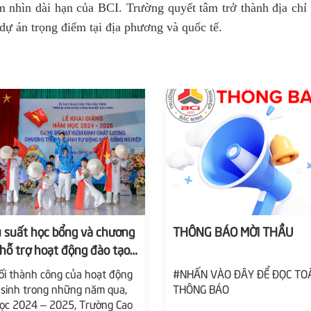
 nhìn dài hạn của BCI. Trường quyết tâm trở thành địa chỉ 
dự án trọng điểm tại địa phương và quốc tế.
 suất học bổng và chương
THÔNG BÁO MỜI THẦU
 hỗ trợ hoạt động đào tạo
hà trường trị giá gần 1 tỉ
ối thành công của hoạt động
#NHẤN VÀO ĐÂY ĐỂ ĐỌC TO
đã được trao tặng tại Lễ
 sinh trong những năm qua,
THÔNG BÁO
giảng năm học mới
ọc 2024 – 2025, Trường Cao