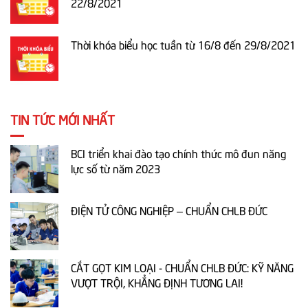
22/8/2021
Thời khóa biểu học tuần từ 16/8 đến 29/8/2021
TIN TỨC MỚI NHẤT
BCI triển khai đào tạo chính thức mô đun năng
lực số từ năm 2023
ĐIỆN TỬ CÔNG NGHIỆP – CHUẨN CHLB ĐỨC
CẮT GỌT KIM LOẠI - CHUẨN CHLB ĐỨC: KỸ NĂNG
VƯỢT TRỘI, KHẲNG ĐỊNH TƯƠNG LAI!