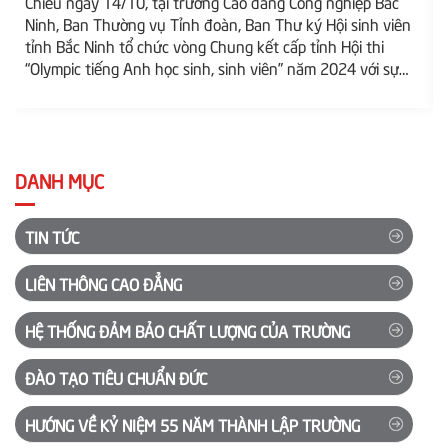
Chiều ngày 14/10, tại trường Cao đẳng Công nghiệp Bắc
Ninh, Ban Thường vụ Tỉnh đoàn, Ban Thư ký Hội sinh viên
tỉnh Bắc Ninh tổ chức vòng Chung kết cấp tỉnh Hội thi
“Olympic tiếng Anh học sinh, sinh viên” năm 2024 với sự
tham dự của 10 thí sinh xuất sắc nhất bảng học sinh
cùng 10 thí sinh tại bảng sinh viên. Đây là những hạt giống
được lựa chọn từ hơn 11 ngàn học sinh, sinh...
DANH MỤC
TIN TỨC
LIÊN THÔNG CAO ĐẲNG
HỆ THỐNG ĐẢM BẢO CHẤT LƯỢNG CỦA TRƯỜNG
ĐÀO TẠO TIÊU CHUẨN ĐỨC
HƯỚNG VỀ KỶ NIỆM 55 NĂM THÀNH LẬP TRƯỜNG