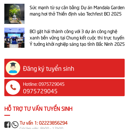
Sức mạnh từ sự cân bằng: Dự án Mandala Garden
mang hơi thở Thiền định vào Techfest BCI 2025
BCI gặt hái thành công với 3 dự án công nghệ
xanh bền vững tại Chung kết cuộc thi trực tuyến
Ý tưởng khởi nghiệp sáng tạo tỉnh Bắc Ninh 2025
Đăng ký tuyển sinh
Hotline: 0975729045
0975729045
HỖ TRỢ TƯ VẤN TUYỂN SINH
Tư vấn 1: 02223856294
Giờ làm việc: 8h00 - 17h00