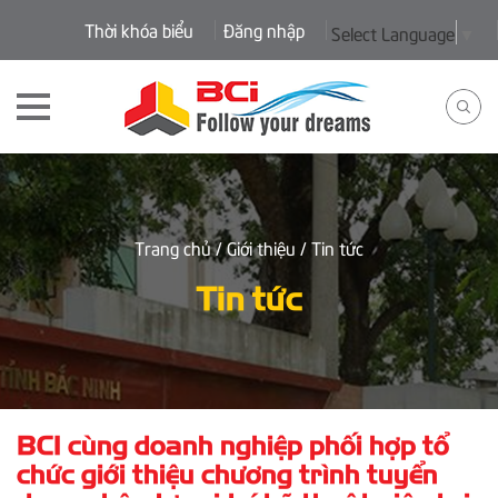
Thời khóa biểu
Đăng nhập
Select Language
▼
Trang chủ
/ Giới thiệu
/ Tin tức
Tin tức
BCI cùng doanh nghiệp phối hợp tổ
chức giới thiệu chương trình tuyển