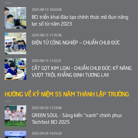
2025-08-13 16:02:04
BCI triển khai đào tạo chính thức mô đun năng
lực số từ năm 2023
2025-08-15 11:35:36
ĐIỆN TỬ CÔNG NGHIỆP – CHUẨN CHLB ĐỨC
2025-08-15 11:52:31
CẮT GỌT KIM LOẠI - CHUẨN CHLB ĐỨC: KỸ NĂNG
VƯỢT TRỘI, KHẲNG ĐỊNH TƯƠNG LAI!
HƯỚNG VỀ KỶ NIỆM 55 NĂM THÀNH LẬP TRƯỜNG
2025-09-20 17:23:08
GREEN SOUL - Sáng kiến "xanh" chinh phục
Techfest BCI 2025
2025-09-29 19:25:20