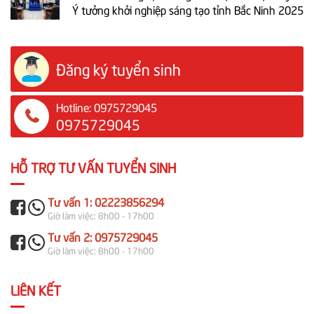
Ý tưởng khởi nghiệp sáng tạo tỉnh Bắc Ninh 2025
Đăng ký tuyển sinh
Hotline: 0975729045
0975729045
HỖ TRỢ TƯ VẤN TUYỂN SINH
Tư vấn 1: 02223856294
Giờ làm việc: 8h00 - 17h00
Tư vấn 2: 0975729045
Giờ làm việc: 8h00 - 17h00
LIÊN KẾT