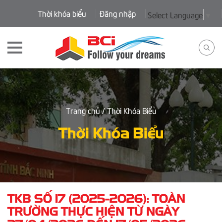
Thời khóa biểu
Đăng nhập
Select Language
▼
Trang chủ
/ Thời Khóa Biểu
Thời Khóa Biểu
TKB SỐ 17 (2025-2026): TOÀN
TRƯỜNG THỰC HIỆN TỪ NGÀY