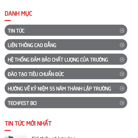
DANH MỤC
TIN TỨC
LIÊN THÔNG CAO ĐẲNG
HỆ THỐNG ĐẢM BẢO CHẤT LƯỢNG CỦA TRƯỜNG
ĐÀO TẠO TIÊU CHUẨN ĐỨC
HƯỚNG VỀ KỶ NIỆM 55 NĂM THÀNH LẬP TRƯỜNG
TECHFEST BCI
TIN TỨC MỚI NHẤT