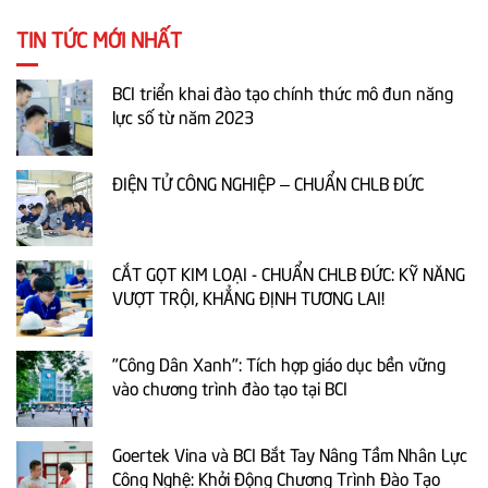
TIN TỨC MỚI NHẤT
BCI triển khai đào tạo chính thức mô đun năng
lực số từ năm 2023
ĐIỆN TỬ CÔNG NGHIỆP – CHUẨN CHLB ĐỨC
CẮT GỌT KIM LOẠI - CHUẨN CHLB ĐỨC: KỸ NĂNG
VƯỢT TRỘI, KHẲNG ĐỊNH TƯƠNG LAI!
"Công Dân Xanh": Tích hợp giáo dục bền vững
vào chương trình đào tạo tại BCI
Goertek Vina và BCI Bắt Tay Nâng Tầm Nhân Lực
Công Nghệ: Khởi Động Chương Trình Đào Tạo