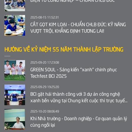
2025-08-15 11:52:31
CẮT GỌT KIM LOẠI - CHUẨN CHLB ĐỨC: KỸ NĂNG
VƯỢT TRỘI, KHẲNG ĐỊNH TƯƠNG LAI!
HƯỚNG VỀ KỶ NIỆM 55 NĂM THÀNH LẬP TRƯỜNG
2025-09-20 17:23:08
GREEN SOUL - Sáng kiến "xanh" chinh phục
Techfest BCI 2025
2025-09-29 19:25:20
BCI gặt hái thành công với 3 dự án công nghệ
xanh bền vững tại Chung kết cuộc thi trực tuyến
Ý tưởng khởi nghiệp sáng tạo tỉnh Bắc Ninh 2025
2025-10-20 08:06:49
Khi Nhà trường - Doanh nghiệp - Cơ quan quản lý
cùng ngồi lại