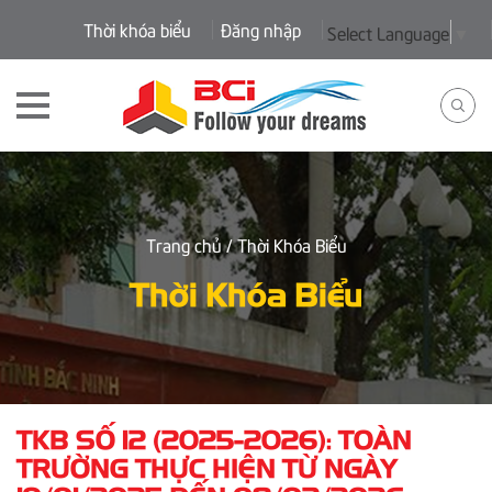
Thời khóa biểu
Đăng nhập
Select Language
▼
Trang chủ
/ Thời Khóa Biểu
Thời Khóa Biểu
TKB SỐ 12 (2025-2026): TOÀN
TRƯỜNG THỰC HIỆN TỪ NGÀY