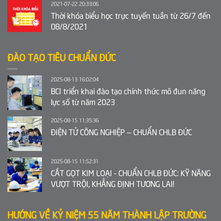
2021-07-22 20:33:06
Thời khóa biểu học trực tuyến tuần từ 26/7 đến
08/8/2021
ĐÀO TẠO TIÊU CHUẨN ĐỨC
2025-08-13 16:02:04
BCI triển khai đào tạo chính thức mô đun năng
lực số từ năm 2023
2025-08-15 11:35:36
ĐIỆN TỬ CÔNG NGHIỆP – CHUẨN CHLB ĐỨC
2025-08-15 11:52:31
CẮT GỌT KIM LOẠI - CHUẨN CHLB ĐỨC: KỸ NĂNG
VƯỢT TRỘI, KHẲNG ĐỊNH TƯƠNG LAI!
HƯỚNG VỀ KỶ NIỆM 55 NĂM THÀNH LẬP TRƯỜNG