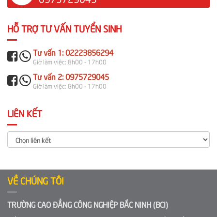
HỖ TRỢ TƯ VẤN TUYỂN SINH
Tư vấn 1: 02223856294
Giờ làm việc: 8h00 - 17h00
Tư vấn 2: 0975729045
Giờ làm việc: 8h00 - 17h00
LIÊN KẾT
VỀ CHÚNG TÔI
TRƯỜNG CAO ĐẲNG CÔNG NGHIỆP BẮC NINH (BCI)