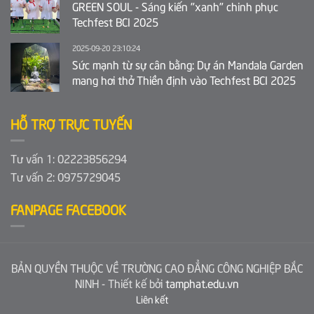
GREEN SOUL - Sáng kiến "xanh" chinh phục
Techfest BCI 2025
2025-09-20 23:10:24
Sức mạnh từ sự cân bằng: Dự án Mandala Garden
mang hơi thở Thiền định vào Techfest BCI 2025
HỖ TRỢ TRỰC TUYẾN
Tư vấn 1: 02223856294
Tư vấn 2: 0975729045
FANPAGE FACEBOOK
BẢN QUYỀN THUỘC VỀ TRƯỜNG CAO ĐẲNG CÔNG NGHIỆP BẮC
NINH - Thiết kế bởi
tamphat.edu.vn
Liên kết