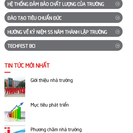
HỆ THỐNG ĐẢM BẢO CHẤT LƯỢNG CỦA TRƯỜNG
ĐÀO TẠO TIÊU CHUẨN ĐỨC
HƯỚNG VỀ KỶ NIỆM 55 NĂM THÀNH LẬP TRƯỜNG
TECHFEST BCI
TIN TỨC MỚI NHẤT
Giới thiệu nhà trường
Mục tiêu phát triển
Phương châm nhà trường