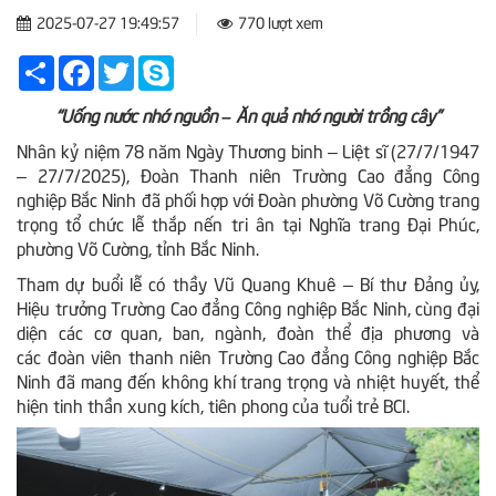
2025-07-27 19:49:57
770 lượt xem
Share
Facebook
Twitter
Skype
“Uống nước nhớ nguồn – Ăn quả nhớ người trồng cây”
Nhân kỷ niệm 78 năm Ngày Thương binh – Liệt sĩ (27/7/1947
– 27/7/2025), Đoàn Thanh niên Trường Cao đẳng Công
nghiệp Bắc Ninh đã phối hợp với Đoàn phường Võ Cường trang
trọng tổ chức lễ thắp nến tri ân tại Nghĩa trang Đại Phúc,
phường Võ Cường, tỉnh Bắc Ninh.
Tham dự buổi lễ có thầy Vũ Quang Khuê – Bí thư Đảng ủy,
Hiệu trưởng Trường Cao đẳng Công nghiệp Bắc Ninh, cùng đại
diện các cơ quan, ban, ngành, đoàn thể địa phương và
các đoàn viên thanh niên Trường Cao đẳng Công nghiệp Bắc
Ninh đã mang đến không khí trang trọng và nhiệt huyết, thể
hiện tinh thần xung kích, tiên phong của tuổi trẻ BCI.