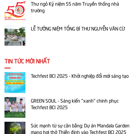
Thư ngỏ Kỷ niệm 55 năm Truyền thống nhà
trường
LỄ TƯỞNG NIỆM TỔNG BÍ THƯ NGUYỄN VĂN CỪ
TIN TỨC MỚI NHẤT
Techfest BCI 2025 - Khởi nghiệp đổi mới sáng tạo
GREEN SOUL - Sáng kiến "xanh" chinh phục
Techfest BCI 2025
Sức mạnh từ sự cân bằng: Dự án Mandala Garden
mang hơi thở Thiền định vào Techfest BCI 2025