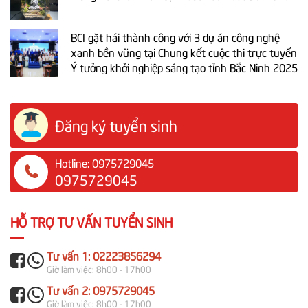
BCI gặt hái thành công với 3 dự án công nghệ
xanh bền vững tại Chung kết cuộc thi trực tuyến
Ý tưởng khởi nghiệp sáng tạo tỉnh Bắc Ninh 2025
Đăng ký tuyển sinh
Hotline: 0975729045
0975729045
HỖ TRỢ TƯ VẤN TUYỂN SINH
Tư vấn 1: 02223856294
Giờ làm việc: 8h00 - 17h00
Tư vấn 2: 0975729045
Giờ làm việc: 8h00 - 17h00