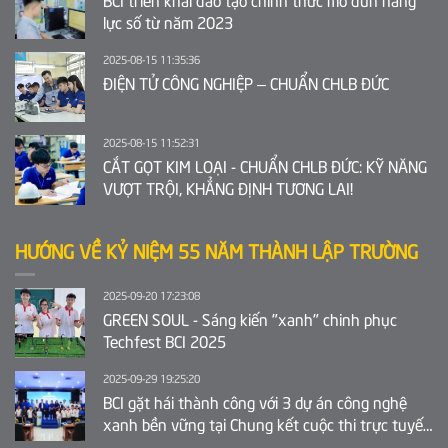
lực số từ năm 2023
2025-08-15 11:35:36
ĐIỆN TỬ CÔNG NGHIỆP – CHUẨN CHLB ĐỨC
2025-08-15 11:52:31
CẮT GỌT KIM LOẠI - CHUẨN CHLB ĐỨC: KỸ NĂNG
VƯỢT TRỘI, KHẲNG ĐỊNH TƯƠNG LAI!
HƯỚNG VỀ KỶ NIỆM 55 NĂM THÀNH LẬP TRƯỜNG
2025-09-20 17:23:08
GREEN SOUL - Sáng kiến "xanh" chinh phục
Techfest BCI 2025
2025-09-29 19:25:20
BCI gặt hái thành công với 3 dự án công nghệ
xanh bền vững tại Chung kết cuộc thi trực tuyến
Ý tưởng khởi nghiệp sáng tạo tỉnh Bắc Ninh 2025