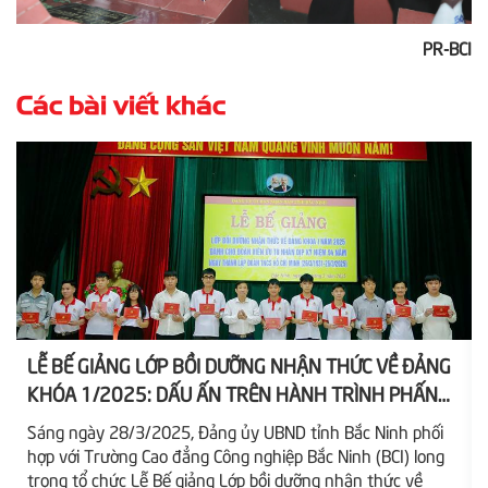
PR-BCI
Các bài viết khác
LỄ BẾ GIẢNG LỚP BỒI DƯỠNG NHẬN THỨC VỀ ĐẢNG
KHÓA 1/2025: DẤU ẤN TRÊN HÀNH TRÌNH PHẤN
ĐẤU
Sáng ngày 28/3/2025, Đảng ủy UBND tỉnh Bắc Ninh phối
hợp với Trường Cao đẳng Công nghiệp Bắc Ninh (BCI) long
trọng tổ chức Lễ Bế giảng Lớp bồi dưỡng nhận thức về