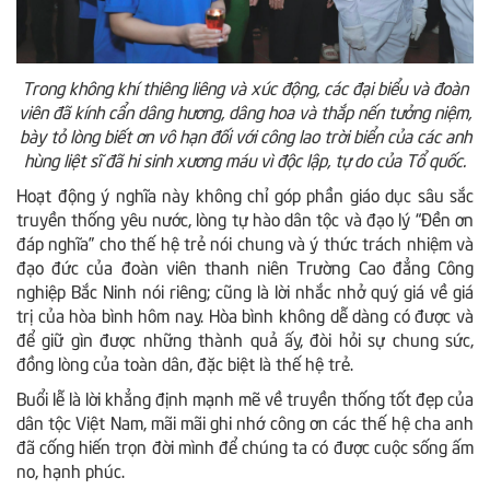
Trong không khí thiêng liêng và xúc động, các đại biểu và đoàn
viên đã kính cẩn dâng hương, dâng hoa và thắp nến tưởng niệm,
bày tỏ lòng biết ơn vô hạn đối với công lao trời biển của các anh
hùng liệt sĩ đã hi sinh xương máu vì độc lập, tự do của Tổ quốc.
Hoạt động ý nghĩa này không chỉ góp phần giáo dục sâu sắc
truyền thống yêu nước, lòng tự hào dân tộc và đạo lý “Đền ơn
đáp nghĩa” cho thế hệ trẻ nói chung và ý thức trách nhiệm và
đạo đức của đoàn viên thanh niên Trường Cao đẳng Công
nghiệp Bắc Ninh nói riêng; cũng là lời nhắc nhở quý giá về giá
trị của hòa bình hôm nay. Hòa bình không dễ dàng có được và
để giữ gìn được những thành quả ấy, đòi hỏi sự chung sức,
đồng lòng của toàn dân, đặc biệt là thế hệ trẻ.
Buổi lễ là lời khẳng định mạnh mẽ về truyền thống tốt đẹp của
dân tộc Việt Nam, mãi mãi ghi nhớ công ơn các thế hệ cha anh
đã cống hiến trọn đời mình để chúng ta có được cuộc sống ấm
no, hạnh phúc.