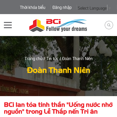
Thời khóa biểu
Đăng nhập
Select Language
▼
Trang chủ
/ Tin tức
/ Đoàn Thanh Niên
Đoàn Thanh Niên
BCi lan tỏa tinh thần "Uống nước nhớ
nguồn" trong Lễ Thắp nến Tri ân