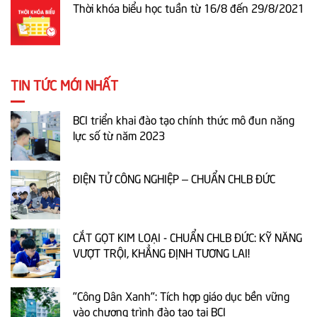
Thời khóa biểu học tuần từ 16/8 đến 29/8/2021
TIN TỨC MỚI NHẤT
BCI triển khai đào tạo chính thức mô đun năng
lực số từ năm 2023
ĐIỆN TỬ CÔNG NGHIỆP – CHUẨN CHLB ĐỨC
CẮT GỌT KIM LOẠI - CHUẨN CHLB ĐỨC: KỸ NĂNG
VƯỢT TRỘI, KHẲNG ĐỊNH TƯƠNG LAI!
"Công Dân Xanh": Tích hợp giáo dục bền vững
vào chương trình đào tạo tại BCI