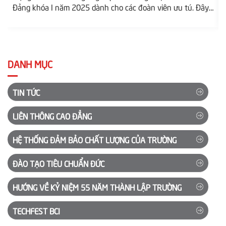
Đảng khóa I năm 2025 dành cho các đoàn viên ưu tú. Đây
là sự kiện quan trọng, đánh dấu bước tiến trên hành trình
nâng cao nhận thức chính trị, tư tưởng của thế hệ trẻ, giúp
các học viên trang bị kiến thức nền tảng...
DANH MỤC
TIN TỨC
LIÊN THÔNG CAO ĐẲNG
HỆ THỐNG ĐẢM BẢO CHẤT LƯỢNG CỦA TRƯỜNG
ĐÀO TẠO TIÊU CHUẨN ĐỨC
HƯỚNG VỀ KỶ NIỆM 55 NĂM THÀNH LẬP TRƯỜNG
TECHFEST BCI